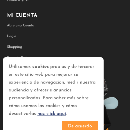
MI CUENTA
Abre una Cuenta
Login
Shopping
Soporte Online
Utilizamos
cookies
propias y de terceros
Conocimiento
en este sitio web para mejorar su
experiencia de navegación, medir nuestra
audiencia y ofrecerle anuncios
personalizados. Para saber más sobre
cómo usamos las cookies y cómo
desactivarlas
haz click aquí
.
De acuerdo